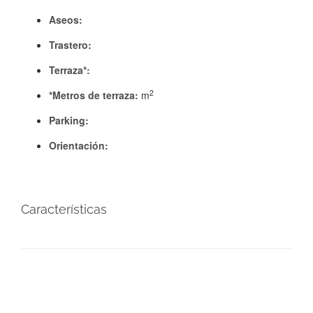
Aseos:
Trastero:
Terraza*:
2
*Metros de terraza:
m
Parking:
Orientación:
Características