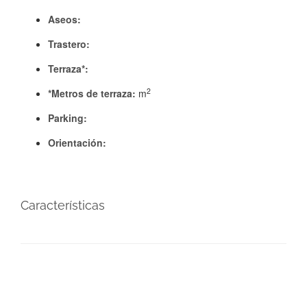
Aseos:
Trastero:
Terraza*:
2
*Metros de terraza:
m
Parking:
Orientación:
Características